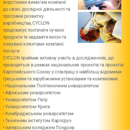
жорсткими вимогам компанії
до своєї дослідної діяльності та
програми розвитку
виробництва, CYCLON
продовжує постачати сучасні
продукти та надавати якісні та
очікувані клієнтами компанії
послуги.
CYCLON приймає активну участь в дослідженнях, що
проводяться в рамках національних проектів та проектів
Європейського Союзу у співпраці з найбільш відомими
грецькими та зарубіжними установами та компаніями:
• Національним Політехнічним університетом
• Афінським університетом
• Університетом Патр
• Університетом Крита
• Кембриджським університетом
• Технічним інститутом Карлсруэ
• Імперським коледжем Лондона