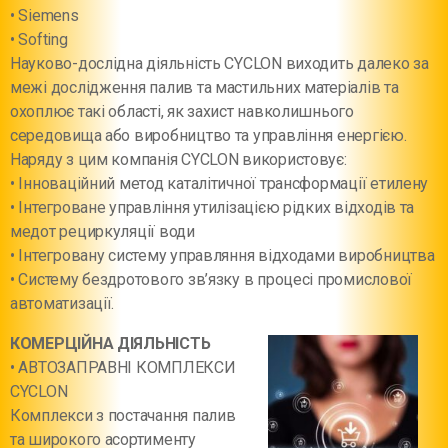
• Siemens
• Softing
Науково-дослідна діяльність CYCLON виходить далеко за
межі дослідження палив та мастильних матеріалів та
охоплює такі області, як захист навколишнього
середовища або виробництво та управління енергією.
Наряду з цим компанія CYCLON використовує:
• Інноваційний метод каталітичної трансформації етилену
• Інтегроване управління утилізацією рідких відходів та
медот рециркуляції води
• Інтегровану систему управляння відходами виробництва
• Систему бездротового зв’язку в процесі промислової
автоматизації.
КОМЕРЦІЙНА ДІЯЛЬНІСТЬ
• АВТОЗАПРАВНІ КОМПЛЕКСИ
СYCLON
Комплекси з постачання палив
та широкого асортименту