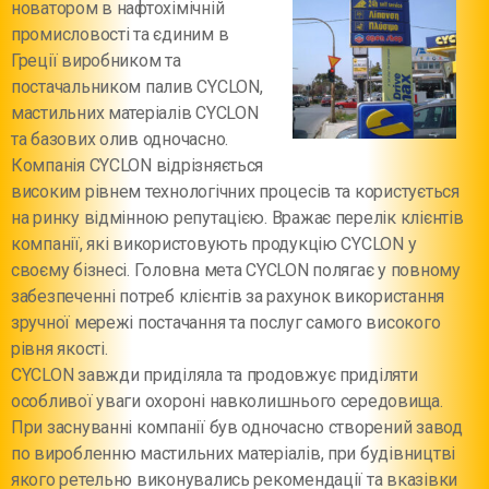
новатором в нафтохімічній
промисловості та єдиним в
Греції виробником та
постачальником палив CYCLON,
мастильних матеріалів CYCLON
та базових олив одночасно.
Компанія CYCLON відрізняється
високим рівнем технологічних процесів та користується
на ринку відмінною репутацією. Вражає перелік клієнтів
компанії, які використовують продукцію CYCLON у
своєму бізнесі. Головна мета CYCLON полягає у повному
забезпеченні потреб клієнтів за рахунок використання
зручної мережі постачання та послуг самого високого
рівня якості.
CYCLON завжди приділяла та продовжує приділяти
особливої уваги охороні навколишнього середовища.
При заснуванні компанії був одночасно створений завод
по виробленню мастильних матеріалів, при будівництві
якого ретельно виконувались рекомендації та вказівки