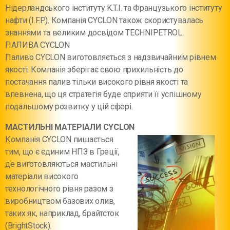
Нідерландського інституту K.T.I. та Французького інституту
нафти (I.F.P.). Компанія CYCLON також скористувалась
знаннями та великим досвідом TECHNIPETROL.
ПАЛИВА CYCLON
Паливо СYCLON виготовляється з надзвичайним рівнем
якості. Компанія зберігає свою прихильність до
постачання палив тільки високого рівня якості та
впевнена, що ця стратегія буде сприяти її успішному
подальшому розвитку у цій сфері.
МАСТИЛЬНІ МАТЕРІАЛИ CYCLON
Компанія CYCLON пишається
тим, що є єдиним НПЗ в Греції,
де виготовляються мастильні
матеріали високого
технологічного рівня разом з
виробництвом базових олив,
таких як, наприклад, брайтсток
(BrightStock).