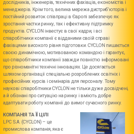
дослідників, інженерів, технічних фахівців, економістів і
менеджерів. Крім того, велика мережа дистриб’юторів і
постійний розвиток співпраці в Європі забезпечує як
зростання частки ринку, так і ефективну підтримку
продуктів. CYCLON інвестує в свої кадри, і всі
співробітники компанії є відданими своїй справі
фахівцями високого рівня підготовки. CYCLON пишається
своєю динамічною, мотивованою командою і гарантує,
що співробітники компанії завжди повністю інформовані
про різноманітні технічні інноваціях. Це досягається
шляхом організації спеціально розроблених освітніх і
професійних курсів і семінарів для персоналу. Тому
наукові співробітники CYCLON не тільки дуже досвідчені,
а й обізнані про ситуацію на ринку і вміють добре
адаптувати роботу компанії до вимог сучасного ринку.
КОМПАНІЯ ТА ЇЇ ЦІЛІ
LPC S.A. (CYCLON) – це
промислова компанія, яка є