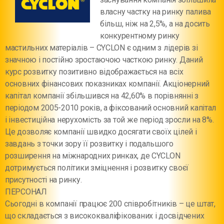
власну частку на ринку палива
більш, ніж на 2,5%, а на досить
конкурентному ринку
мастильних матеріалів – CYCLON є одним з лідерів зі
значною і постійно зростаючою часткою ринку. Даний
курс розвитку позитивно відображається на всіх
основних фінансових показниках компанії. Акціонерний
капітал компанії збільшився на 42,60% в порівнянні з
періодом 2005-2010 років, а фіксований основний капітал
і інвестиційна нерухомість за той же період зросли на 8%.
Це дозволяє компанії швидко досягати своїх цілей і
завдань з точки зору її розвитку і подальшого
розширення на міжнародних ринках, де CYCLON
дотримується політики зміцнення і розвитку своєї
присутності на ринку.
ПЕРСОНАЛ
Сьогодні в компанії працює 200 співробітників – це штат,
що складається з висококваліфікованих і досвідчених