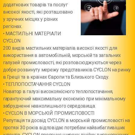
додаткових товарів та послуг
високої якості, які розташовано
у зручних місцях у різних
регіонах.
• МАСТИЛЬНІ МАТЕРІАЛИ
СYCLON
200 видів мастильних матеріалів високої якості для
використання в автомобільній, морській та загальних
галузей промисловості, які розповсюджуються через
добре розвинуту мережу представників CYCLON на ринку
в Греції та в країнах Європи та Близького Сходу.
• ТЕПЛОПОСТАЧАННЯ CYCLON
Новатор в галузі високоякісного теплопостачання,
гарантуючий максимальну економію при мінімальному
забрудненні навколишнього середовища.
• CYCLON В МОРСЬКІЙ ПРОМИСЛОВОСТІ
Репутація та досвід CYCLON в морській промисловості на
протязі 30 років відповідає потребам найвибагливіших
клієнтів. CYCLON пропонує широку лінійку високоякісних